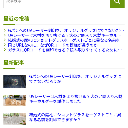
最近の投稿
GパンへのUVレーザー刻印を、オリジナルグッズにできないだろ
うか
UVレーザーは木材を切り抜ける？犬の足跡入り木製キーホル
ダーを試作しました
結婚式の席札にショットグラスを―ゲストごとに異なる名前を刻
印できますか？
同じURLなのに、なぜQRコードの模様が違うのか
ガラスにQRコードを刻印できる？読み取りやすくするために試
したこと
最新記事
GパンへのUVレーザー刻印を、オリジナルグッズに
できないだろうか
UVレーザーは木材を切り抜ける？犬の足跡入り木製
キーホルダーを試作しました
結婚式の席札にショットグラスを―ゲストごとに異
なる名前を刻印できますか？