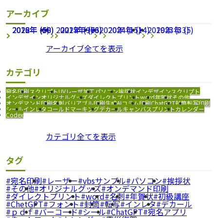
アーカイブ
2026年 (68)
2022年 (1)
2018年 (50)
2021年 (9)
2025年 (63)
2017年 (76)
2020年 (15)
2024年 (14)
2019年 (33)
2023年 (5)
アーカイブ全てを表示
カテゴリ
宛名印刷
スクリプト
UVレーザ加工
パソコン
挨拶状
インデザインスクリプト
インデザイン
オリジナルグッズ
ダイレクトプリント
word
年賀状
その他
オンデマンド印刷
名刺
バリアブル印刷
生成AI
コラム
印刷
ChatGPT
封筒
転写印刷
シール
インレタ
コールドマーキング
デカール
キャンバスプリント
カレンダー
Codex
カテゴリ全てを表示
タグ
宛名印刷
レーザー
vbsサンプル
パソコン
挨拶状
その他
オリジナルグッズ
オンデマンド印刷
ダイレクトプリント
word
名刺
年賀状
初級講座
ChetGPT
フォント
封筒
転写
インレタ
デカール
ｐｄｆ
バーコード
シール
ChatGPT
宛名アプリ