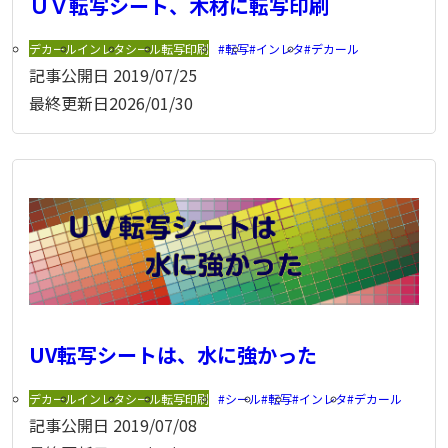
ＵＶ転写シート、木材に転写印刷
デカール
インレタ
シール
転写印刷
転写
インレタ
デカール
記事公開日
2019/07/25
最終更新日
2026/01/30
UV転写シートは、水に強かった
デカール
インレタ
シール
転写印刷
シール
転写
インレタ
デカール
記事公開日
2019/07/08