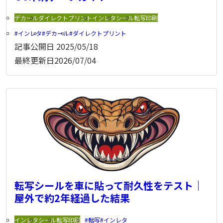
デカール
ダイレクトプリント
インレタ
シール
転写印刷
インレタ
デカール
ダイレクトプリント
記事公開日
2025/05/18
最終更新日
2026/07/04
転写シールを車に貼って耐久性をテスト｜
屋外で約2年経過した結果
インレタ
シール
転写印刷
転写
インレタ