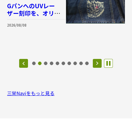
GパンへのUVレー
ザー刻印を、オリジナ
ルグッズにできないだ
2026/08/08
2
ろうか
三栄Naviをもっと見る