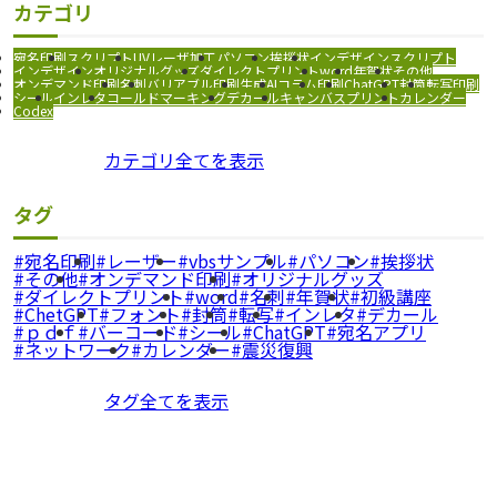
カテゴリ
宛名印刷
スクリプト
UVレーザ加工
パソコン
挨拶状
インデザインスクリプト
インデザイン
オリジナルグッズ
ダイレクトプリント
word
年賀状
その他
オンデマンド印刷
名刺
バリアブル印刷
生成AI
コラム
印刷
ChatGPT
封筒
転写印刷
シール
インレタ
コールドマーキング
デカール
キャンバスプリント
カレンダー
Codex
カテゴリ全てを表示
タグ
宛名印刷
レーザー
vbsサンプル
パソコン
挨拶状
その他
オンデマンド印刷
オリジナルグッズ
ダイレクトプリント
word
名刺
年賀状
初級講座
ChetGPT
フォント
封筒
転写
インレタ
デカール
ｐｄｆ
バーコード
シール
ChatGPT
宛名アプリ
ネットワーク
カレンダー
震災復興
タグ全てを表示