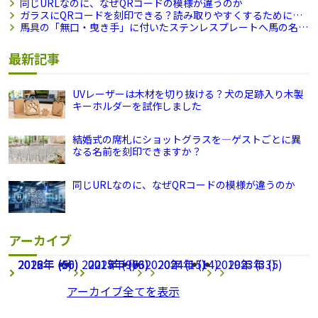
印できますか？
同じURLなのに、なぜQRコードの模様が違うのか
ガラスにQRコードを刻印できる？読み取りやすくするために試
したこと
馬具の「無口・曳き手」に付いたステンレスプレートへ馬の名前
を刻印しました
最新記事
UVレーザーは木材を切り抜ける？犬の足跡入り木製
キーホルダーを試作しました
結婚式の席札にショットグラスを―ゲストごとに異
なる名前を刻印できますか？
同じURLなのに、なぜQRコードの模様が違うのか
アーカイブ
2026年 (66)
2022年 (1)
2018年 (50)
2021年 (9)
2025年 (63)
2017年 (76)
2020年 (15)
2024年 (14)
2019年 (33)
2023年 (5)
アーカイブ全てを表示