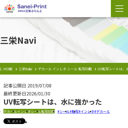
三栄Navi
HOME
三栄Navi
デカール
インレタ
シール
転写印刷
UV転写シートは、
記事公開日
2019/07/08
最終更新日
2026/01/30
UV転写シートは、水に強かった
デカール
インレタ
シール
転写印刷
シール
転写
インレタ
デカール