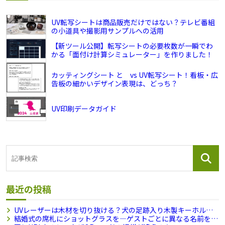
UV転写シートは商品販売だけではない？テレビ番組
の小道具や撮影用サンプルへの活用
【新ツール公開】転写シートの必要枚数が一瞬でわ
かる「面付け計算シミュレーター」を作りました！
カッティングシート と vs UV転写シート！看板・広
告板の細かいデザイン表現は、どっち？
UV印刷データガイド
最近の投稿
UVレーザーは木材を切り抜ける？犬の足跡入り木製キーホル
ダーを試作しました
結婚式の席札にショットグラスを―ゲストごとに異なる名前を刻