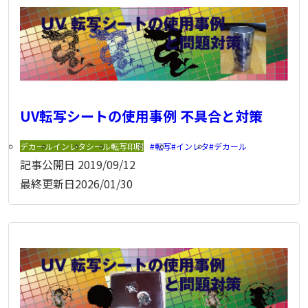
UV転写シートの使用事例 不具合と対策
デカール
インレタ
シール
転写印刷
転写
インレタ
デカール
記事公開日
2019/09/12
最終更新日
2026/01/30