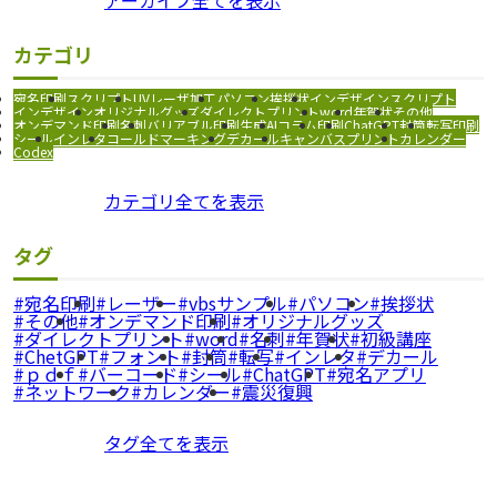
アーカイブ全てを表示
カテゴリ
宛名印刷
スクリプト
UVレーザ加工
パソコン
挨拶状
インデザインスクリプト
インデザイン
オリジナルグッズ
ダイレクトプリント
word
年賀状
その他
オンデマンド印刷
名刺
バリアブル印刷
生成AI
コラム
印刷
ChatGPT
封筒
転写印刷
シール
インレタ
コールドマーキング
デカール
キャンバスプリント
カレンダー
Codex
カテゴリ全てを表示
タグ
宛名印刷
レーザー
vbsサンプル
パソコン
挨拶状
その他
オンデマンド印刷
オリジナルグッズ
ダイレクトプリント
word
名刺
年賀状
初級講座
ChetGPT
フォント
封筒
転写
インレタ
デカール
ｐｄｆ
バーコード
シール
ChatGPT
宛名アプリ
ネットワーク
カレンダー
震災復興
タグ全てを表示