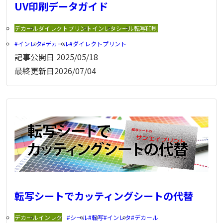
UV印刷データガイド
デカール
ダイレクトプリント
インレタ
シール
転写印刷
インレタ
デカール
ダイレクトプリント
記事公開日
2025/05/18
最終更新日
2026/07/04
転写シートでカッティングシートの代替
デカール
インレタ
シール
転写
インレタ
デカール