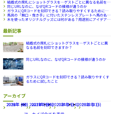
結婚式の席札にショットグラスを―ゲストごとに異なる名前を刻
印できますか？
同じURLなのに、なぜQRコードの模様が違うのか
ガラスにQRコードを刻印できる？読み取りやすくするために試
したこと
馬具の「無口・曳き手」に付いたステンレスプレートへ馬の名前
を刻印しました
木を使ったオリジナルグッズには何がある？用途別にアイデアを
ご紹介
最新記事
結婚式の席札にショットグラスを―ゲストごとに異
なる名前を刻印できますか？
同じURLなのに、なぜQRコードの模様が違うのか
ガラスにQRコードを刻印できる？読み取りやすくす
るために試したこと
アーカイブ
2026年 (65)
2022年 (1)
2018年 (50)
2021年 (9)
2025年 (63)
2017年 (76)
2020年 (15)
2024年 (14)
2019年 (33)
2023年 (5)