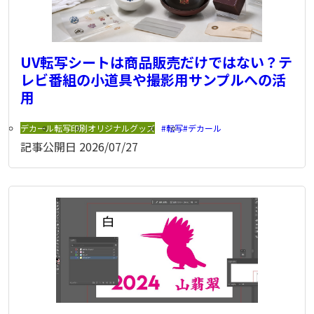
UV転写シートは商品販売だけではない？テ
レビ番組の小道具や撮影用サンプルへの活
用
デカール
転写印刷
オリジナルグッズ
転写
デカール
記事公開日
2026/07/27