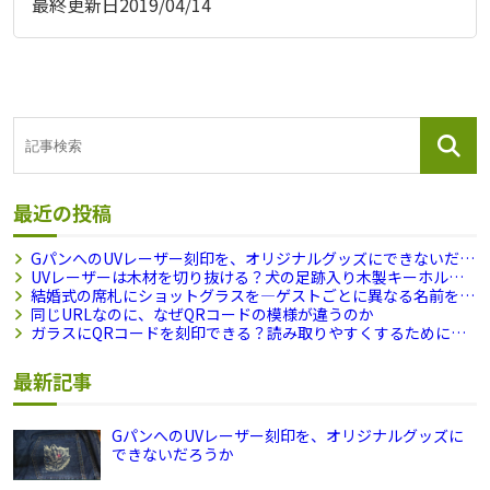
最終更新日
2019/04/14
最近の投稿
GパンへのUVレーザー刻印を、オリジナルグッズにできないだろ
うか
UVレーザーは木材を切り抜ける？犬の足跡入り木製キーホル
ダーを試作しました
結婚式の席札にショットグラスを―ゲストごとに異なる名前を刻
印できますか？
同じURLなのに、なぜQRコードの模様が違うのか
ガラスにQRコードを刻印できる？読み取りやすくするために試
したこと
最新記事
GパンへのUVレーザー刻印を、オリジナルグッズに
できないだろうか