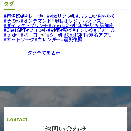
タグ
宛名印刷
レーザー
vbsサンプル
パソコン
挨拶状
その他
オンデマンド印刷
オリジナルグッズ
ダイレクトプリント
word
名刺
年賀状
初級講座
ChetGPT
フォント
封筒
転写
インレタ
デカール
ｐｄｆ
バーコード
シール
ChatGPT
宛名アプリ
ネットワーク
カレンダー
震災復興
タグ全てを表示
Contact
お問い合わせ