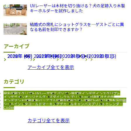
UVレーザーは木材を切り抜ける？犬の足跡入り木製
キーホルダーを試作しました
結婚式の席札にショットグラスを―ゲストごとに異
なる名前を刻印できますか？
アーカイブ
2026年 (67)
2022年 (1)
2018年 (50)
2021年 (9)
2025年 (63)
2017年 (76)
2020年 (15)
2024年 (14)
2019年 (33)
2023年 (5)
アーカイブ全てを表示
カテゴリ
宛名印刷
スクリプト
UVレーザ加工
パソコン
挨拶状
インデザインスクリプト
インデザイン
オリジナルグッズ
ダイレクトプリント
word
年賀状
その他
オンデマンド印刷
名刺
バリアブル印刷
生成AI
コラム
印刷
ChatGPT
封筒
転写印刷
シール
インレタ
コールドマーキング
デカール
キャンバスプリント
カレンダー
Codex
カテゴリ全てを表示