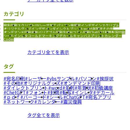
カテゴリ
宛名印刷
スクリプト
UVレーザ加工
パソコン
挨拶状
インデザインスクリプト
オリジナルグッズ
インデザイン
ダイレクトプリント
word
年賀状
その他
オンデマンド印刷
名刺
バリアブル印刷
生成AI
コラム
印刷
ChatGPT
封筒
転写印刷
シール
インレタ
コールドマーキング
デカール
キャンバスプリント
カレンダー
Codex
カテゴリ全てを表示
タグ
宛名印刷
レーザー
vbsサンプル
パソコン
挨拶状
その他
オリジナルグッズ
オンデマンド印刷
ダイレクトプリント
word
名刺
年賀状
初級講座
ChetGPT
フォント
封筒
転写
インレタ
デカール
ｐｄｆ
バーコード
シール
ChatGPT
宛名アプリ
ネットワーク
カレンダー
震災復興
タグ全てを表示