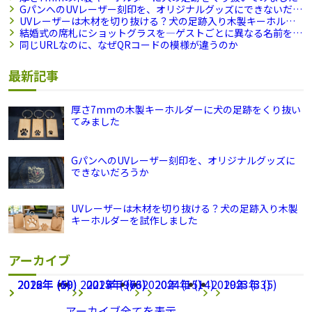
GパンへのUVレーザー刻印を、オリジナルグッズにできないだろ
うか
UVレーザーは木材を切り抜ける？犬の足跡入り木製キーホル
ダーを試作しました
結婚式の席札にショットグラスを―ゲストごとに異なる名前を刻
印できますか？
同じURLなのに、なぜQRコードの模様が違うのか
最新記事
厚さ7mmの木製キーホルダーに犬の足跡をくり抜い
てみました
GパンへのUVレーザー刻印を、オリジナルグッズに
できないだろうか
UVレーザーは木材を切り抜ける？犬の足跡入り木製
キーホルダーを試作しました
アーカイブ
2026年 (69)
2022年 (1)
2018年 (50)
2021年 (9)
2025年 (63)
2017年 (76)
2020年 (15)
2024年 (14)
2019年 (33)
2023年 (5)
アーカイブ全てを表示