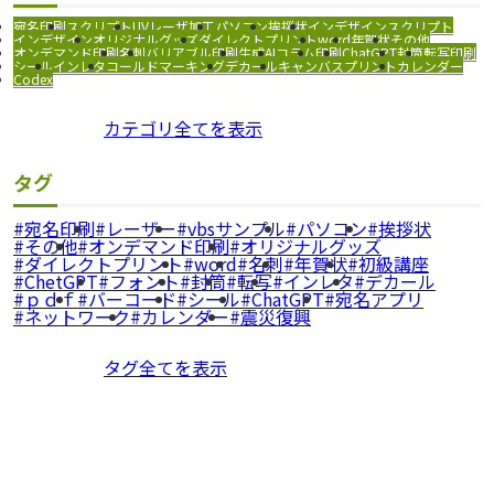
宛名印刷
スクリプト
UVレーザ加工
パソコン
挨拶状
インデザインスクリプト
インデザイン
オリジナルグッズ
ダイレクトプリント
word
年賀状
その他
オンデマンド印刷
名刺
バリアブル印刷
生成AI
コラム
印刷
ChatGPT
封筒
転写印刷
シール
インレタ
コールドマーキング
デカール
キャンバスプリント
カレンダー
Codex
カテゴリ全てを表示
タグ
宛名印刷
レーザー
vbsサンプル
パソコン
挨拶状
その他
オンデマンド印刷
オリジナルグッズ
ダイレクトプリント
word
名刺
年賀状
初級講座
ChetGPT
フォント
封筒
転写
インレタ
デカール
ｐｄｆ
バーコード
シール
ChatGPT
宛名アプリ
ネットワーク
カレンダー
震災復興
タグ全てを表示