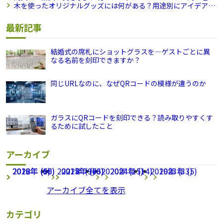
を刻印しました
木を使ったオリジナルグッズには何がある？用途別にアイデアを
ご紹介
最新記事
結婚式の席札にショットグラスを―ゲストごとに異
なる名前を刻印できますか？
同じURLなのに、なぜQRコードの模様が違うのか
ガラスにQRコードを刻印できる？読み取りやすくす
るために試したこと
アーカイブ
2026年 (65)
2022年 (1)
2018年 (50)
2021年 (9)
2025年 (63)
2017年 (76)
2020年 (15)
2024年 (14)
2019年 (33)
2023年 (5)
アーカイブ全てを表示
カテゴリ