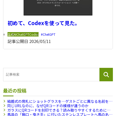
初めて、Codexを使って見た。
生成AI
ChatGPT
Codex
ChetGPT
記事公開日
2026/05/11
最近の投稿
結婚式の席札にショットグラスを―ゲストごとに異なる名前を刻
印できますか？
同じURLなのに、なぜQRコードの模様が違うのか
ガラスにQRコードを刻印できる？読み取りやすくするために試
したこと
馬具の「無口・曳き手」に付いたステンレスプレートへ馬の名前