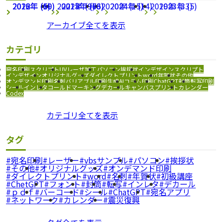
2026年 (69)
2022年 (1)
2018年 (50)
2021年 (9)
2025年 (63)
2017年 (76)
2020年 (15)
2024年 (14)
2019年 (33)
2023年 (5)
アーカイブ全てを表示
カテゴリ
宛名印刷
スクリプト
UVレーザ加工
パソコン
挨拶状
インデザインスクリプト
インデザイン
オリジナルグッズ
ダイレクトプリント
word
年賀状
その他
オンデマンド印刷
名刺
バリアブル印刷
生成AI
コラム
印刷
ChatGPT
封筒
転写印刷
シール
インレタ
コールドマーキング
デカール
キャンバスプリント
カレンダー
Codex
カテゴリ全てを表示
タグ
宛名印刷
レーザー
vbsサンプル
パソコン
挨拶状
その他
オリジナルグッズ
オンデマンド印刷
ダイレクトプリント
word
名刺
年賀状
初級講座
ChetGPT
フォント
封筒
転写
インレタ
デカール
ｐｄｆ
バーコード
シール
ChatGPT
宛名アプリ
ネットワーク
カレンダー
震災復興