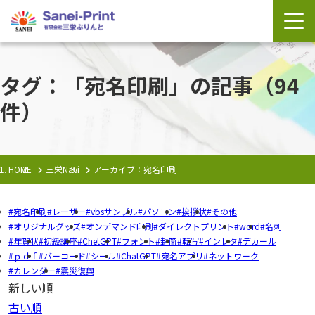
タグ：「宛名印刷」の記事
（94
件）
HOME
三栄Navi
アーカイブ：宛名印刷
宛名印刷
レーザー
vbsサンプル
パソコン
挨拶状
その他
オリジナルグッズ
オンデマンド印刷
ダイレクトプリント
word
名刺
年賀状
初級講座
ChetGPT
フォント
封筒
転写
インレタ
デカール
ｐｄｆ
バーコード
シール
ChatGPT
宛名アプリ
ネットワーク
カレンダー
震災復興
新しい順
古い順