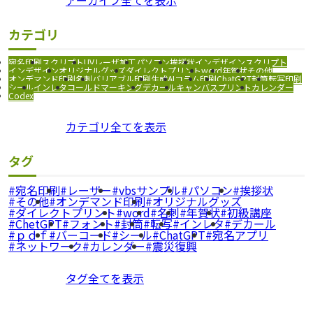
カテゴリ
宛名印刷
スクリプト
UVレーザ加工
パソコン
挨拶状
インデザインスクリプト
インデザイン
オリジナルグッズ
ダイレクトプリント
word
年賀状
その他
オンデマンド印刷
名刺
バリアブル印刷
生成AI
コラム
印刷
ChatGPT
封筒
転写印刷
シール
インレタ
コールドマーキング
デカール
キャンバスプリント
カレンダー
Codex
カテゴリ全てを表示
タグ
宛名印刷
レーザー
vbsサンプル
パソコン
挨拶状
その他
オンデマンド印刷
オリジナルグッズ
ダイレクトプリント
word
名刺
年賀状
初級講座
ChetGPT
フォント
封筒
転写
インレタ
デカール
ｐｄｆ
バーコード
シール
ChatGPT
宛名アプリ
ネットワーク
カレンダー
震災復興
タグ全てを表示