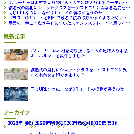
UVレーザーは木材を切り抜ける？犬の足跡入り木製キーホル
ダーを試作しました
結婚式の席札にショットグラスを―ゲストごとに異なる名前を刻
印できますか？
同じURLなのに、なぜQRコードの模様が違うのか
ガラスにQRコードを刻印できる？読み取りやすくするために試
したこと
馬具の「無口・曳き手」に付いたステンレスプレートへ馬の名前
を刻印しました
最新記事
UVレーザーは木材を切り抜ける？犬の足跡入り木製
キーホルダーを試作しました
結婚式の席札にショットグラスを―ゲストごとに異
なる名前を刻印できますか？
同じURLなのに、なぜQRコードの模様が違うのか
アーカイブ
2026年 (66)
2022年 (1)
2018年 (50)
2021年 (9)
2025年 (63)
2017年 (76)
2020年 (15)
2024年 (14)
2019年 (33)
2023年 (5)
アーカイブ全てを表示