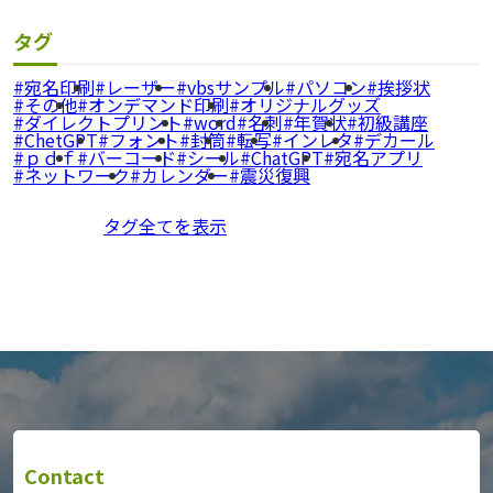
タグ
宛名印刷
レーザー
vbsサンプル
パソコン
挨拶状
その他
オンデマンド印刷
オリジナルグッズ
ダイレクトプリント
word
名刺
年賀状
初級講座
ChetGPT
フォント
封筒
転写
インレタ
デカール
ｐｄｆ
バーコード
シール
ChatGPT
宛名アプリ
ネットワーク
カレンダー
震災復興
タグ全てを表示
Contact