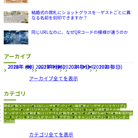
結婚式の席札にショットグラスを―ゲストごとに異
なる名前を刻印できますか？
同じURLなのに、なぜQRコードの模様が違うのか
アーカイブ
2026年 (66)
2022年 (1)
2018年 (50)
2021年 (9)
2025年 (63)
2017年 (76)
2020年 (15)
2024年 (14)
2019年 (33)
2023年 (5)
アーカイブ全てを表示
カテゴリ
宛名印刷
スクリプト
UVレーザ加工
パソコン
挨拶状
インデザインスクリプト
インデザイン
オリジナルグッズ
ダイレクトプリント
word
年賀状
その他
オンデマンド印刷
名刺
バリアブル印刷
生成AI
コラム
印刷
ChatGPT
封筒
転写印刷
シール
インレタ
コールドマーキング
デカール
キャンバスプリント
カレンダー
Codex
カテゴリ全てを表示