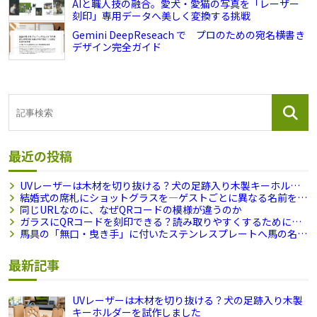
AIと職人技の融合。愛犬・愛猫の写真を「レーザー
刻印」専用データへ美しく変換する挑戦
Gemini DeepReseach で プロのための宛名横書き
デザイン完全ガイド
最近の投稿
UVレーザーは木材を切り抜ける？犬の足跡入り木製キーホル
ダーを試作しました
結婚式の席札にショットグラスを―ゲストごとに異なる名前を刻
印できますか？
同じURLなのに、なぜQRコードの模様が違うのか
ガラスにQRコードを刻印できる？読み取りやすくするために試
したこと
馬具の「無口・曳き手」に付いたステンレスプレートへ馬の名前
を刻印しました
最新記事
UVレーザーは木材を切り抜ける？犬の足跡入り木製
キーホルダーを試作しました