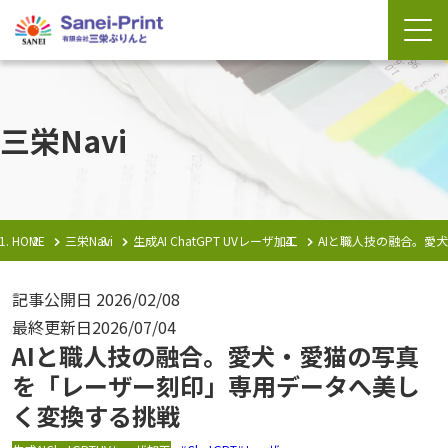
三栄Navi
HOME
三栄Navi
生成AI
ChatGPT
UVレーザ加工
AIと職人技の融合。愛
記事公開日
2026/02/08
最終更新日
2026/07/04
AIと職人技の融合。愛犬・愛猫の写真
を「レーザー刻印」専用データへ美し
く変換する挑戦