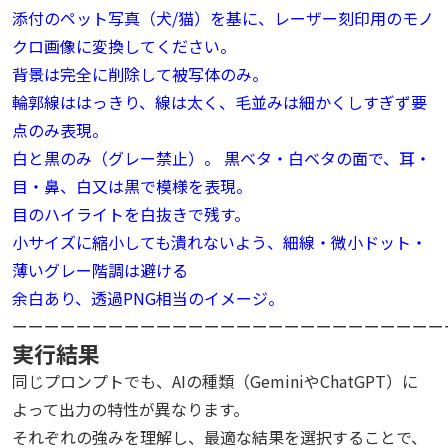
添付のペット写真（犬/猫）を基に、レーザー刻印用のモノ
クロ画像に変換してください。
背景は完全に削除して被写体のみ。
輪郭線ははっきり、線は太く、毛並みは細かくしすぎず要
点のみ表現。
白と黒のみ（グレー禁止）。 黒ベタ・白ベタの面で、耳・
目・鼻、白又は黒で模様を表現。
目のハイライトを白抜きで残す。
小サイズに縮小しても潰れないよう、細線・微小ドット・
薄いグレー階調は避ける
余白あり、透過PNG相当のイメージ。
ーーーーーーーーーーーーーーーーーーーーーーーーーーー
実行結果
同じプロンプトでも、AIの種類（GeminiやChatGPT）に
よって出力の特性が異なります。
それぞれの強みを理解し、最適な結果を選択することで、