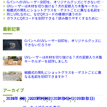
GパンへのUVレーザー刻印を、オリジナルグッズにできないだろ
うか
UVレーザーは木材を切り抜ける？犬の足跡入り木製キーホル
ダーを試作しました
結婚式の席札にショットグラスを―ゲストごとに異なる名前を刻
印できますか？
同じURLなのに、なぜQRコードの模様が違うのか
ガラスにQRコードを刻印できる？読み取りやすくするために試
したこと
最新記事
GパンへのUVレーザー刻印を、オリジナルグッズに
できないだろうか
UVレーザーは木材を切り抜ける？犬の足跡入り木製
キーホルダーを試作しました
結婚式の席札にショットグラスを―ゲストごとに異
なる名前を刻印できますか？
アーカイブ
2026年 (68)
2022年 (1)
2018年 (50)
2021年 (9)
2025年 (63)
2017年 (76)
2020年 (15)
2024年 (14)
2019年 (33)
2023年 (5)