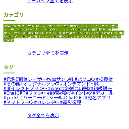
アーカイブ全てを表示
カテゴリ
宛名印刷
スクリプト
UVレーザ加工
パソコン
挨拶状
インデザインスクリプト
インデザイン
オリジナルグッズ
ダイレクトプリント
word
年賀状
その他
オンデマンド印刷
名刺
バリアブル印刷
生成AI
コラム
印刷
ChatGPT
封筒
転写印刷
シール
インレタ
コールドマーキング
デカール
キャンバスプリント
カレンダー
Codex
カテゴリ全てを表示
タグ
宛名印刷
レーザー
vbsサンプル
パソコン
挨拶状
その他
オリジナルグッズ
オンデマンド印刷
ダイレクトプリント
word
名刺
年賀状
初級講座
ChetGPT
フォント
封筒
転写
インレタ
デカール
ｐｄｆ
バーコード
シール
ChatGPT
宛名アプリ
ネットワーク
カレンダー
震災復興
タグ全てを表示